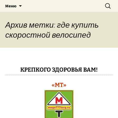
Теплицы, велосипеды, электро-
Перейти
Найти:
"МЕГА ТОРГ"
Меню
к
бензоинструмент, бытовая техника
содержимому
в г. Павлово Нижегородская область,
Архив метки: где купить
Муром, Кулебаки, Выкса….
скоростной велосипед
КРЕПКОГО ЗДОРОВЬЯ ВАМ!
«МТ»