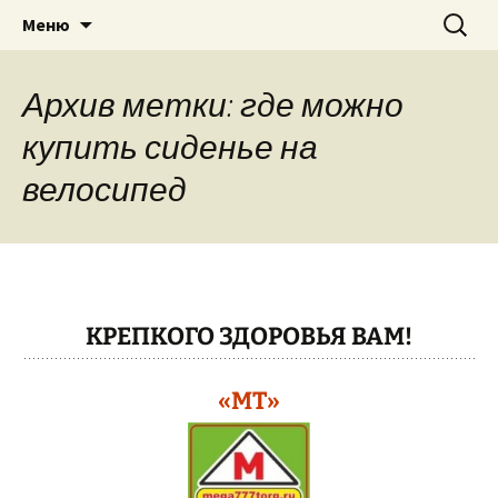
Теплицы, велосипеды, электро-
Перейти
Найти:
"МЕГА ТОРГ"
Меню
к
бензоинструмент, бытовая техника
содержимому
в г. Павлово Нижегородская область,
Архив метки: где можно
Муром, Кулебаки, Выкса….
купить сиденье на
велосипед
КРЕПКОГО ЗДОРОВЬЯ ВАМ!
«МТ»