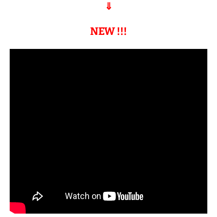
⇓
NEW !!!