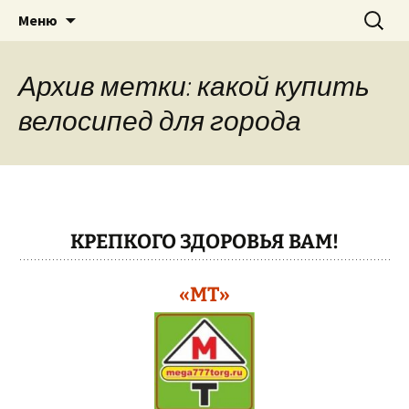
Теплицы, велосипеды, электро-
Перейти
Найти:
"МЕГА ТОРГ"
Меню
к
бензоинструмент, бытовая техника
содержимому
в г. Павлово Нижегородская область,
Архив метки: какой купить
Муром, Кулебаки, Выкса….
велосипед для города
КРЕПКОГО ЗДОРОВЬЯ ВАМ!
«МТ»