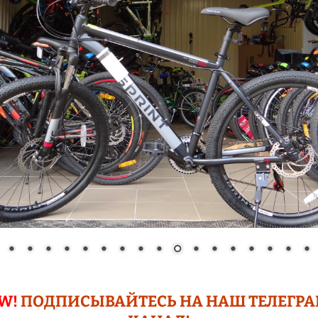
СНЕГОКАТЫ
ЗЕРНОДРОБИЛКИ
АВТОМОЙКИ
МОТОБЛОКИ
РАСПРОДАЖА !!!
ТЕПЛОТЕХНИКА
ЛЕСТНИЦЫ
СЕКЦИОННЫЕ
РАЗНОЕ
ФОТО РЕТРО ПАВЛОВО
НА ОКЕ
W!
ПОДПИСЫВАЙТЕСЬ НА НАШ ТЕЛЕГР