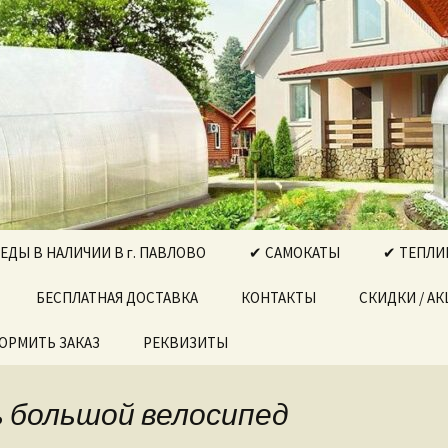
ектро-бензоинструмент, бытовая техник
, Выкса….
РГ"
ДЫ В НАЛИЧИИ В г. ПАВЛОВО
✔ САМОКАТЫ
✔ ТЕПЛИ
ДЫ ДЛЯ
БЕСПЛАТНАЯ ДОСТАВКА
КОНТАКТЫ
СКИДКИ / А
ТЕПЛИЦА
ОРМИТЬ ЗАКАЗ
РЕКВИЗИТЫ
ТЕПЛИЦА
ДЫ ДЛЯ
В И ДЕТЕЙ
ТЕПЛИЦА
НАБОРЫ
ПРЯМОСТ
ь большой велосипед
ИНСТРУМЕНТОВ
ДОВ
ТЕПЛИЦА