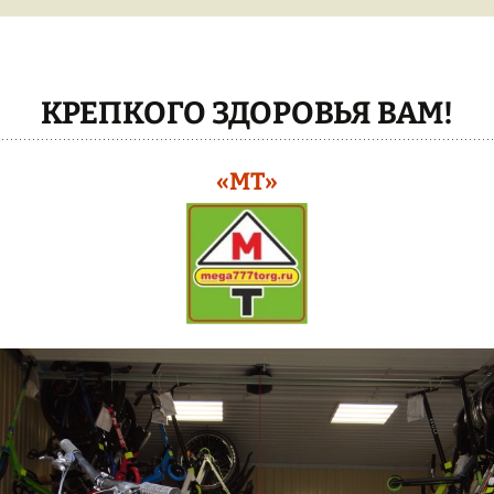
БОЛГАРКИ УШМ
ДУГА
БЕТОНОМЕШАЛКИ
ТЕПЛИЦЫ
КРАБ
КРЕПКОГО ЗДОРОВЬЯ ВАМ!
ЭЛЕКТРО-
ИНСТРУМЕНТ
ЦЕНЫ НА
ТЕПЛИЦ
«МТ»
БЕНЗО-ЭЛЕКТРО-
КОСЫ/БЕНЗОПИЛЫ/
КАРКАС 
МОТОБУР
ТЕПЛИЦА
СВАРОЧНЫЕ АППАРАТЫ
КАК ЗАКА
МОТО-КУЛЬТИВАТОРЫ
ТЕПЛИЦУ
РАСПРОДАЖА !!!
ВСЕ ТЕП
ТЕПЛИЦЫ
ЭЛЕКТРО-ПНЕВМО
КРАСКОПУЛЬТЫ