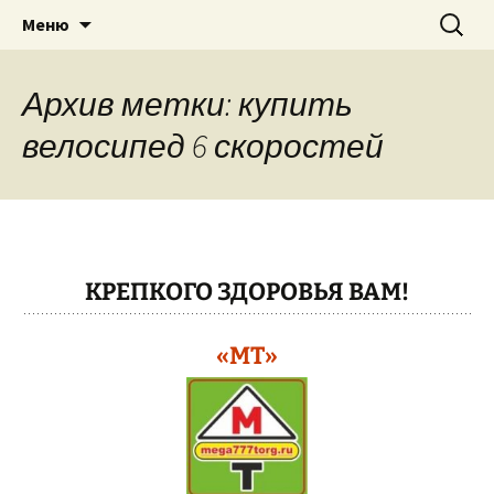
Теплицы, велосипеды, электро-
Перейти
Найти:
"МЕГА ТОРГ"
Меню
к
бензоинструмент, бытовая техника
содержимому
в г. Павлово Нижегородская область,
Архив метки: купить
Муром, Кулебаки, Выкса….
велосипед 6 скоростей
КРЕПКОГО ЗДОРОВЬЯ ВАМ!
«МТ»