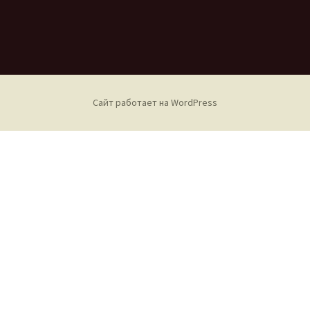
sn
и
iki
ть
Сайт работает на WordPress