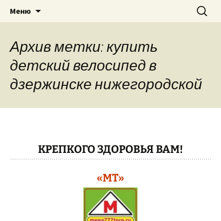
Теплицы, велосипеды, электро-
Перейти
Найти:
"МЕГА ТОРГ"
Меню
к
бензоинструмент, бытовая техника
содержимому
в г. Павлово Нижегородская область,
Архив метки: купить
Муром, Кулебаки, Выкса….
детский велосипед в
дзержинске нижегородской
КРЕПКОГО ЗДОРОВЬЯ ВАМ!
«МТ»