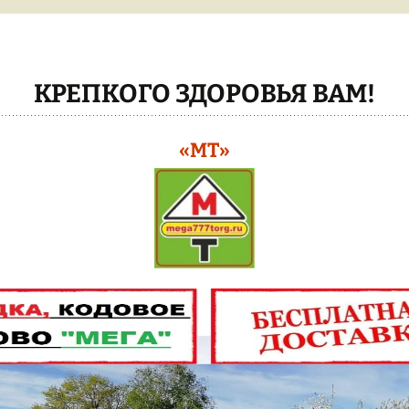
БОЛГАРКИ УШМ
ДУГА
БЕТОНОМЕШАЛКИ
ТЕПЛИЦЫ
КРАБ
КРЕПКОГО ЗДОРОВЬЯ ВАМ!
ЭЛЕКТРО-
ИНСТРУМЕНТ
ЦЕНЫ НА
ТЕПЛИЦ
«МТ»
БЕНЗО-ЭЛЕКТРО-
КОСЫ/БЕНЗОПИЛЫ/
КАРКАС 
МОТОБУР
ТЕПЛИЦА
СВАРОЧНЫЕ АППАРАТЫ
КАК ЗАКА
МОТО-КУЛЬТИВАТОРЫ
ТЕПЛИЦУ
РАСПРОДАЖА !!!
ВСЕ ТЕП
ТЕПЛИЦЫ
ЭЛЕКТРО-ПНЕВМО
КРАСКОПУЛЬТЫ