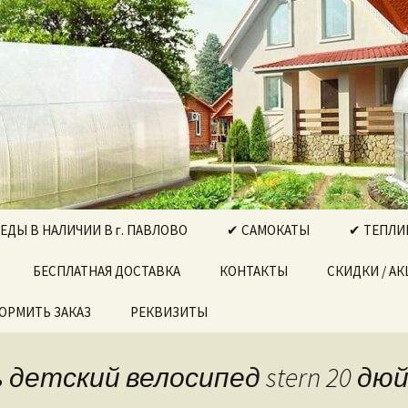
ектро-бензоинструмент, бытовая техник
, Выкса….
РГ"
ДЫ В НАЛИЧИИ В г. ПАВЛОВО
✔ САМОКАТЫ
✔ ТЕПЛИ
ДЫ ДЛЯ
БЕСПЛАТНАЯ ДОСТАВКА
КОНТАКТЫ
СКИДКИ / А
ТЕПЛИЦА
ОРМИТЬ ЗАКАЗ
РЕКВИЗИТЫ
ТЕПЛИЦА
ДЫ ДЛЯ
В И ДЕТЕЙ
ТЕПЛИЦА
НАБОРЫ
ПРЯМОСТ
 детский велосипед stern 20 дю
ИНСТРУМЕНТОВ
ДОВ
ТЕПЛИЦА