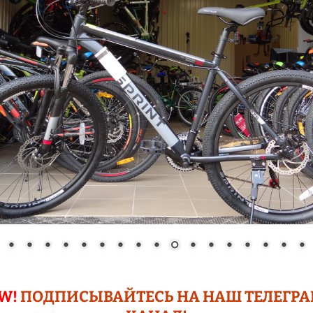
СНЕГОКАТЫ
ЗЕРНОДРОБИЛКИ
АВТОМОЙКИ
МОТОБЛОКИ
РАСПРОДАЖА !!!
ТЕПЛОТЕХНИКА
ЛЕСТНИЦЫ
СЕКЦИОННЫЕ
РАЗНОЕ
ФОТО РЕТРО ПАВЛОВО
НА ОКЕ
W!
ПОДПИСЫВАЙТЕСЬ НА НАШ ТЕЛЕГР