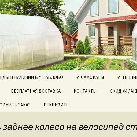
ектро-бензоинструмент, бытовая техник
, Выкса….
РГ"
ДЫ В НАЛИЧИИ В г. ПАВЛОВО
✔ САМОКАТЫ
✔ ТЕПЛИ
ДЫ ДЛЯ
БЕСПЛАТНАЯ ДОСТАВКА
КОНТАКТЫ
СКИДКИ / А
ТЕПЛИЦА
ОРМИТЬ ЗАКАЗ
РЕКВИЗИТЫ
ТЕПЛИЦА
ДЫ ДЛЯ
В И ДЕТЕЙ
ТЕПЛИЦА
НАБОРЫ
ПРЯМОСТ
 заднее колесо на велосипед с
ИНСТРУМЕНТОВ
ДОВ
ТЕПЛИЦА