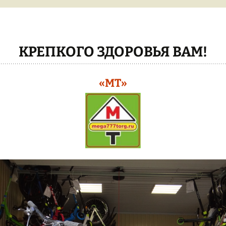
БОЛГАРКИ УШМ
ДУГА
БЕТОНОМЕШАЛКИ
ТЕПЛИЦЫ
КРАБ
КРЕПКОГО ЗДОРОВЬЯ ВАМ!
ЭЛЕКТРО-
ИНСТРУМЕНТ
ЦЕНЫ НА
ТЕПЛИЦ
«МТ»
БЕНЗО-ЭЛЕКТРО-
КОСЫ/БЕНЗОПИЛЫ/
КАРКАС 
МОТОБУР
ТЕПЛИЦА
СВАРОЧНЫЕ АППАРАТЫ
КАК ЗАКА
МОТО-КУЛЬТИВАТОРЫ
ТЕПЛИЦУ
РАСПРОДАЖА !!!
ВСЕ ТЕП
ТЕПЛИЦЫ
ЭЛЕКТРО-ПНЕВМО
КРАСКОПУЛЬТЫ