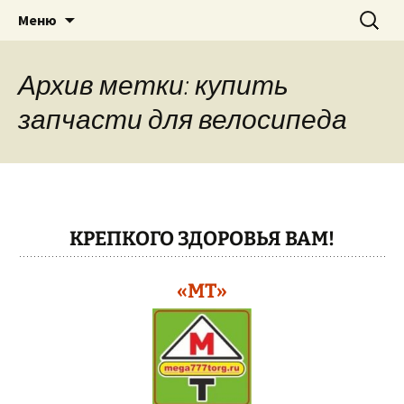
Теплицы, велосипеды, электро-
Перейти
Найти:
"МЕГА ТОРГ"
Меню
к
бензоинструмент, бытовая техника
содержимому
в г. Павлово Нижегородская область,
Архив метки: купить
Муром, Кулебаки, Выкса….
запчасти для велосипеда
КРЕПКОГО ЗДОРОВЬЯ ВАМ!
«МТ»