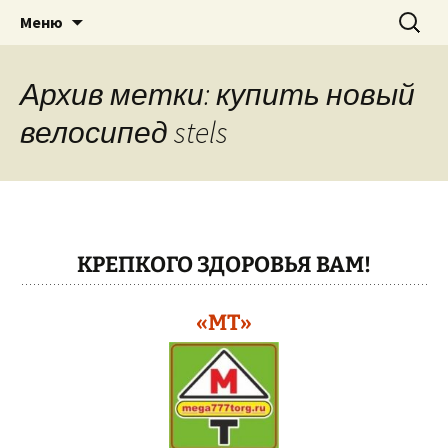
Теплицы, велосипеды, электро-
Перейти
Найти:
"МЕГА ТОРГ"
Меню
к
бензоинструмент, бытовая техника
содержимому
в г. Павлово Нижегородская область,
Архив метки: купить новый
Муром, Кулебаки, Выкса….
велосипед stels
КРЕПКОГО ЗДОРОВЬЯ ВАМ!
«МТ»