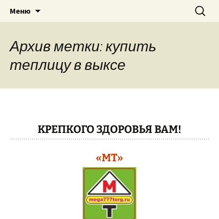
Теплицы, велосипеды, электро-
Перейти
Найти:
"МЕГА ТОРГ"
Меню
к
бензоинструмент, бытовая техника
содержимому
в г. Павлово Нижегородская область,
Архив метки: купить
Муром, Кулебаки, Выкса….
теплицу в выксе
КРЕПКОГО ЗДОРОВЬЯ ВАМ!
«МТ»