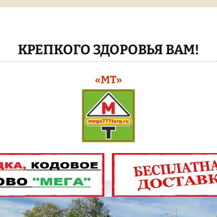
БОЛГАРКИ УШМ
ДУГА
БЕТОНОМЕШАЛКИ
ТЕПЛИЦЫ
КРАБ
КРЕПКОГО ЗДОРОВЬЯ ВАМ!
ЭЛЕКТРО-
ИНСТРУМЕНТ
ЦЕНЫ НА
ТЕПЛИЦ
«МТ»
БЕНЗО-ЭЛЕКТРО-
КОСЫ/БЕНЗОПИЛЫ/
КАРКАС 
МОТОБУР
ТЕПЛИЦА
СВАРОЧНЫЕ АППАРАТЫ
КАК ЗАКА
МОТО-КУЛЬТИВАТОРЫ
ТЕПЛИЦУ
РАСПРОДАЖА !!!
ВСЕ ТЕП
ТЕПЛИЦЫ
ЭЛЕКТРО-ПНЕВМО
КРАСКОПУЛЬТЫ