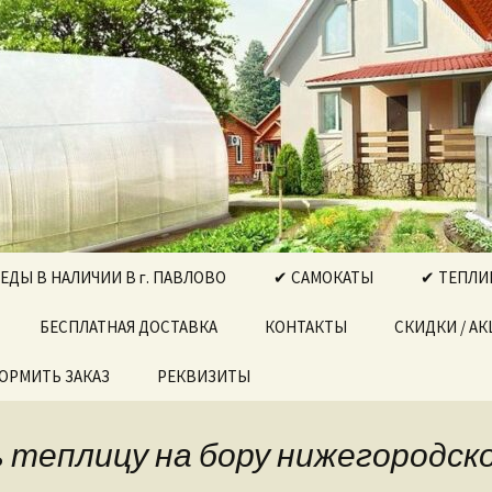
ектро-бензоинструмент, бытовая техник
, Выкса….
РГ"
ДЫ В НАЛИЧИИ В г. ПАВЛОВО
✔ САМОКАТЫ
✔ ТЕПЛИ
ДЫ ДЛЯ
БЕСПЛАТНАЯ ДОСТАВКА
КОНТАКТЫ
СКИДКИ / А
ТЕПЛИЦА
ОРМИТЬ ЗАКАЗ
РЕКВИЗИТЫ
ТЕПЛИЦА
ДЫ ДЛЯ
В И ДЕТЕЙ
ТЕПЛИЦА
НАБОРЫ
ПРЯМОСТ
ь теплицу на бору нижегородск
ИНСТРУМЕНТОВ
ДОВ
ТЕПЛИЦА