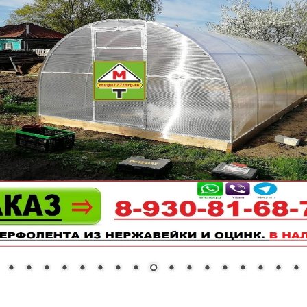
СНЕГОКАТЫ
ЗЕРНОДРОБИЛКИ
АВТОМОЙКИ
МОТОБЛОКИ
РАСПРОДАЖА !!!
ТЕПЛОТЕХНИКА
ЛЕСТНИЦЫ
СЕКЦИОННЫЕ
РАЗНОЕ
ФОТО РЕТРО ПАВЛОВО
НА ОКЕ
W!
ПОДПИСЫВАЙТЕСЬ НА НАШ ТЕЛЕГР