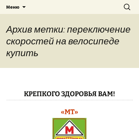
Теплицы, велосипеды, электро-
Перейти
Найти:
"МЕГА ТОРГ"
Меню
к
бензоинструмент, бытовая техника
содержимому
в г. Павлово Нижегородская область,
Архив метки: переключение
Муром, Кулебаки, Выкса….
скоростей на велосипеде
купить
КРЕПКОГО ЗДОРОВЬЯ ВАМ!
«МТ»