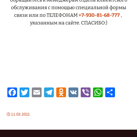
обслуживания с помощью специальной формы
связи или по ТЕЛЕФОНАМ
+7-930-81-68-777
,
указанным на сайте. СПАСИБО:)
Fa
T
E
Te
O
V
Vi
W
О
ce
wi
m
le
d
K
b
h
т
b
tt
ai
gr
n
er
at
п
11.03.2021
o
er
l
a
o
sA
р
o
m
kl
p
а